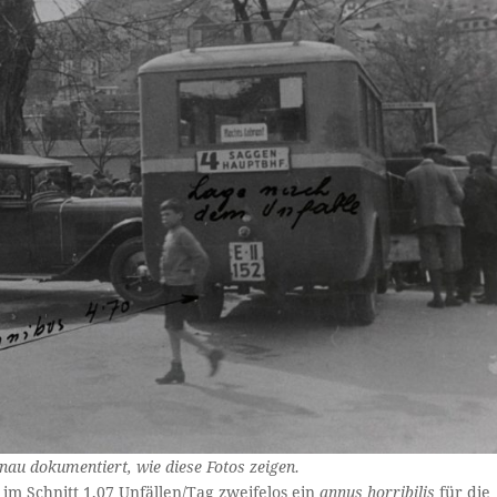
nau dokumentiert, wie diese Fotos zeigen.
im Schnitt 1,07 Unfällen/Tag zweifelos ein
annus horribilis
für die