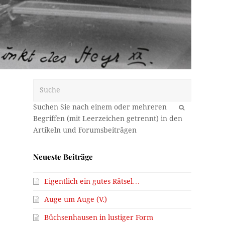
Suche
OK
Neueste Beiträge
Eigentlich ein gutes Rätsel…
Auge um Auge (V.)
Büchsenhausen in lustiger Form