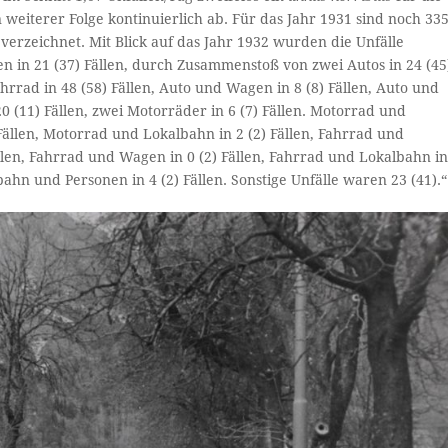
weiterer Folge kontinuierlich ab. Für das Jahr 1931 sind noch 335
verzeichnet. Mit Blick auf das Jahr 1932 wurden die Unfälle
 in 21 (37) Fällen, durch Zusammenstoß von zwei Autos in 24 (45
hrrad in 48 (58) Fällen, Auto und Wagen in 8 (8) Fällen, Auto und
0 (11) Fällen, zwei Motorräder in 6 (7) Fäl­len. Motorrad und
Fällen, Motorrad und Lokal­bahn in 2 (2) Fällen, Fahrrad und
ällen, Fahrrad und Wagen in 0 (2) Fällen, Fahrrad und Lokalbahn i
ahn und Personen in 4 (2) Fällen. Sonstige Un­fälle waren 23 (41).“