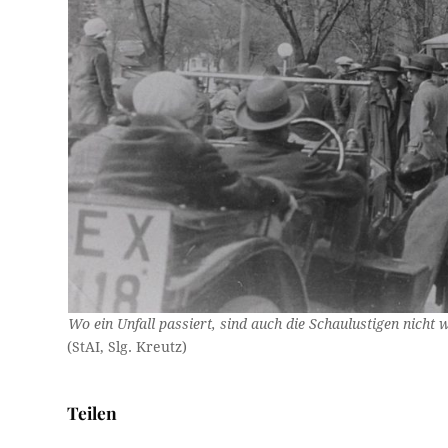
Wo ein Unfall passiert, sind auch die Schaulustigen nicht w
(StAI, Slg. Kreutz)
Teilen