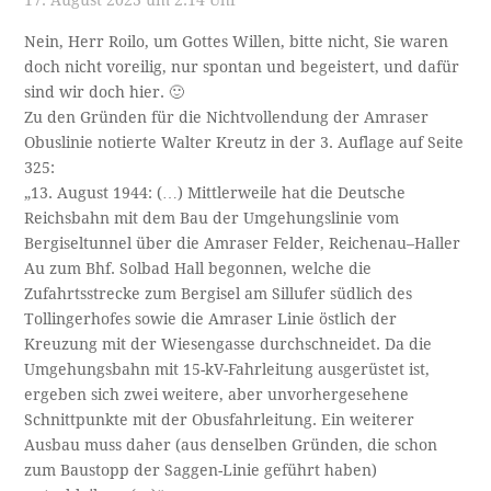
17. August 2023 um 2:14 Uhr
Nein, Herr Roilo, um Gottes Willen, bitte nicht, Sie waren
doch nicht voreilig, nur spontan und begeistert, und dafür
sind wir doch hier. 🙂
Zu den Gründen für die Nichtvollendung der Amraser
Obuslinie notierte Walter Kreutz in der 3. Auflage auf Seite
325:
„13. August 1944: (…) Mittlerweile hat die Deutsche
Reichsbahn mit dem Bau der Umgehungslinie vom
Bergiseltunnel über die Amraser Felder, Reichenau–Haller
Au zum Bhf. Solbad Hall begonnen, welche die
Zufahrtsstrecke zum Bergisel am Sillufer südlich des
Tollingerhofes sowie die Amraser Linie östlich der
Kreuzung mit der Wiesengasse durchschneidet. Da die
Umgehungsbahn mit 15-kV-Fahrleitung ausgerüstet ist,
ergeben sich zwei weitere, aber unvorhergesehene
Schnittpunkte mit der Obusfahrleitung. Ein weiterer
Ausbau muss daher (aus denselben Gründen, die schon
zum Baustopp der Saggen-Linie geführt haben)