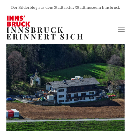
Der Bilderblog aus dem Stadtarchiv/Stadtmuseum Innsbruck
INNSBRUCK
O
ERINNERT SICH
M
M