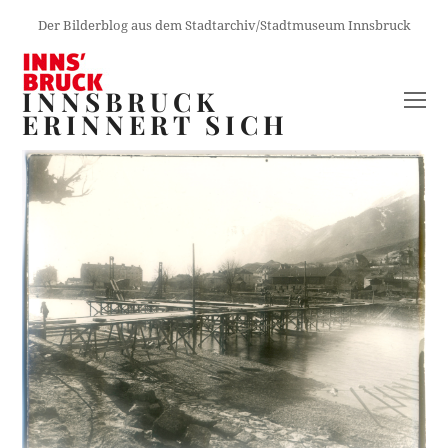
Der Bilderblog aus dem Stadtarchiv/Stadtmuseum Innsbruck
INNSBRUCK
O
ERINNERT SICH
M
M