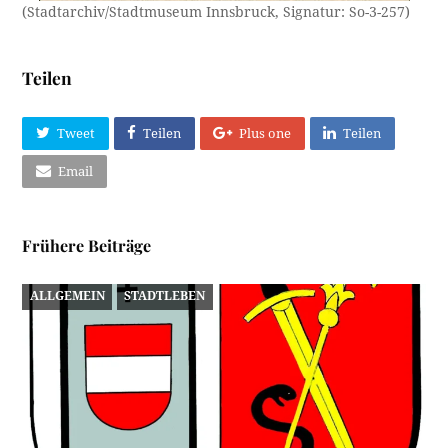
(Stadtarchiv/Stadtmuseum Innsbruck, Signatur: So-3-257)
Teilen
Tweet
Teilen
Plus one
Teilen
Email
Frühere Beiträge
ALLGEMEIN
STADTLEBEN