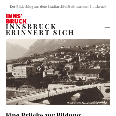
Der Bilderblog aus dem Stadtarchiv/Stadtmuseum Innsbruck
INNSBRUCK
O
ERINNERT SICH
M
M
Eine Brücke zur Bildung