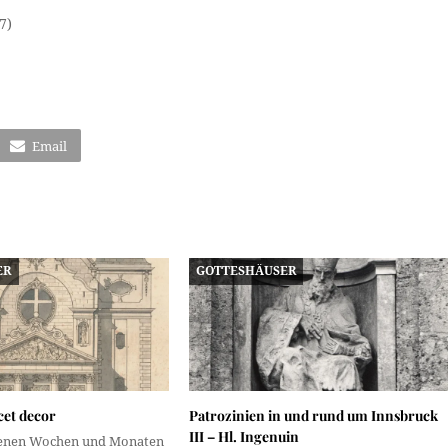
7)
Email
ER
GOTTESHÄUSER
et decor
Patrozinien in und rund um Innsbruck
III – Hl. Ingenuin
genen Wochen und Monaten