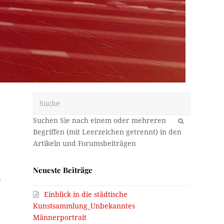
Suche
OK
Neueste Beiträge
e
Einblick in die städtische
Kunstsammlung_Unbekanntes
Männerportrait