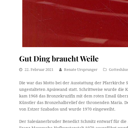
Gut Ding braucht Weile
22. Februar 2021
Renate Ursprunger
Gotteshäu
Die war das Motto bei der Ausstattung der Pfarrkirche
ungestalteten Apsiswand statt. Schrittweise wurde die 
kam 1968 das Bronzekruzifix mit dem roten Email überz
Künstler das Bronzehalbrelief der thronenden Maria. 
von Estzer Szabados und wurde 1970 eingeweiht.
Der Salesianerbruder Benedict Schmitz entwarf für die