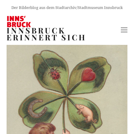
Der Bilderblog aus dem Stadtarchiv/Stadtmuseum Innsbruck
INNSBRUCK
O
ERINNERT SICH
M
M