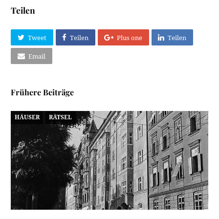
Teilen
Tweet
Teilen
Plus one
Teilen
Email
Frühere Beiträge
HÄUSER
RÄTSEL