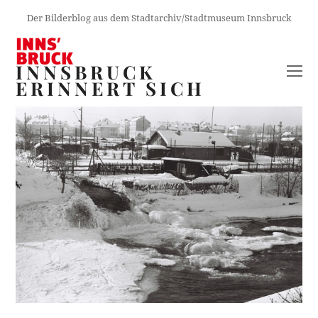
Der Bilderblog aus dem Stadtarchiv/Stadtmuseum Innsbruck
INNSBRUCK
O
ERINNERT SICH
M
M