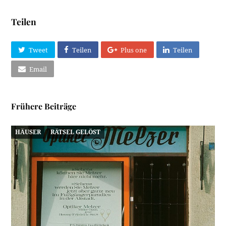
Teilen
Tweet
Teilen
Plus one
Teilen
Email
Frühere Beiträge
HÄUSER
RÄTSEL GELÖST