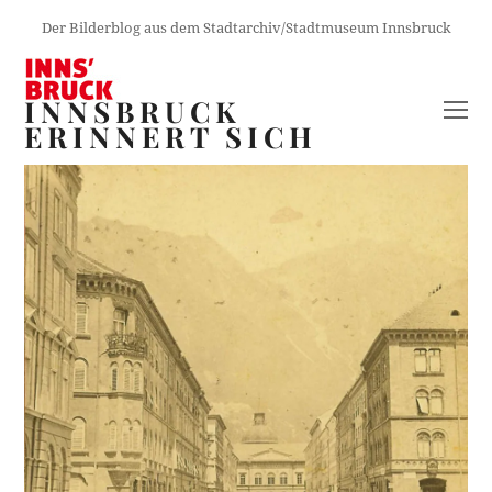
Der Bilderblog aus dem Stadtarchiv/Stadtmuseum Innsbruck
INNSBRUCK
O
ERINNERT SICH
M
M