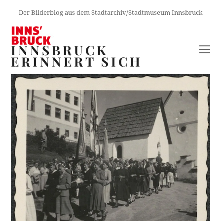
Der Bilderblog aus dem Stadtarchiv/Stadtmuseum Innsbruck
INNSBRUCK
O
ERINNERT SICH
M
M