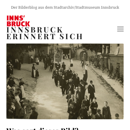
Der Bilderblog aus dem Stadtarchiv/Stadtmuseum Innsbruck
INNSBRUCK
O
ERINNERT SICH
M
M