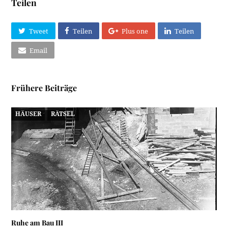
Teilen
Tweet
Teilen
Plus one
Teilen
Email
Frühere Beiträge
HÄUSER
RÄTSEL
Ruhe am Bau III