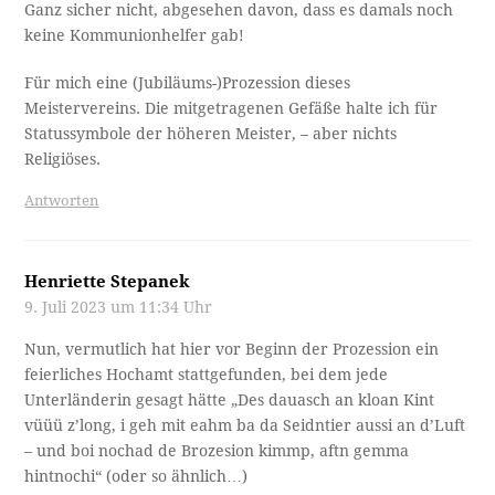
Ganz sicher nicht, abgesehen davon, dass es damals noch
keine Kommunionhelfer gab!
Für mich eine (Jubiläums-)Prozession dieses
Meistervereins. Die mitgetragenen Gefäße halte ich für
Statussymbole der höheren Meister, – aber nichts
Religiöses.
Antworten
Henriette Stepanek
9. Juli 2023 um 11:34 Uhr
Nun, vermutlich hat hier vor Beginn der Prozession ein
feierliches Hochamt stattgefunden, bei dem jede
Unterländerin gesagt hätte „Des dauasch an kloan Kint
vüüü z’long, i geh mit eahm ba da Seidntier aussi an d’Luft
– und boi nochad de Brozesion kimmp, aftn gemma
hintnochi“ (oder so ähnlich…)