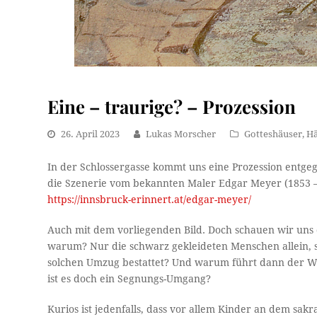
Eine – traurige? – Prozession
26. April 2023
Lukas Morscher
Gotteshäuser
,
Hä
In der Schlossergasse kommt uns eine Prozession entge
die Szenerie vom bekannten Maler Edgar Meyer (1853 –
https://innsbruck-erinnert.at/edgar-meyer/
Auch mit dem vorliegenden Bild. Doch schauen wir uns d
warum? Nur die schwarz gekleideten Menschen allein, s
solchen Umzug bestattet? Und warum führt dann der We
ist es doch ein Segnungs-Umgang?
Kurios ist jedenfalls, dass vor allem Kinder an dem sakr