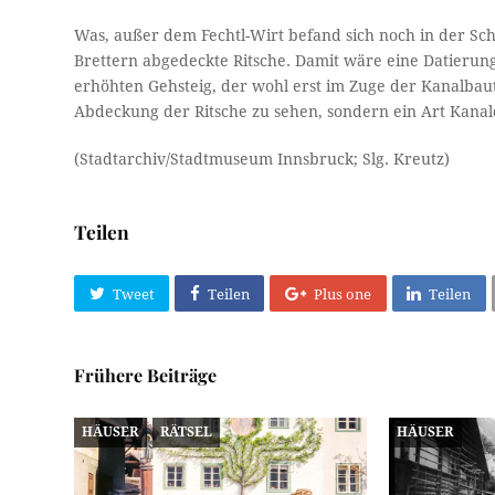
Was, außer dem Fechtl-Wirt befand sich noch in der Sch
Brettern abgedeckte Ritsche. Damit wäre eine Datierun
erhöhten Gehsteig, der wohl erst im Zuge der Kanalbaute
Abdeckung der Ritsche zu sehen, sondern ein Art Kanal
(Stadtarchiv/Stadtmuseum Innsbruck; Slg. Kreutz)
Teilen
Tweet
Teilen
Plus one
Teilen
Frühere Beiträge
HÄUSER
RÄTSEL
HÄUSER