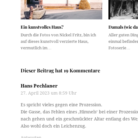
Ein kunstvolles Haus?
Damals (wie dam
Durch die Fotos von Nickel Fritz, bin ich
Aller guten Din
auf dieses kunstvoll verzierte Haus,
einmal befinden
vermutlich im…
Fotoserie…
Dieser Beitrag hat 19 Kommentare
Hans Pechlaner
27. April 2023 um 8:59 Uhr
Es spricht vieles gegen eine Prozession.
Die Gasse, das Fehlen eines ‚Himnels‘ bei einer Prozes
nach gehen und ein geschmückter Altar entlang des We
Also wohl doch ein Leichenzug.
Antworten