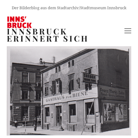
Der Bilderblog aus dem Stadtarchiv/Stadtmuseum Innsbruck
INNSBRUCK
O
ERINNERT SICH
M
M