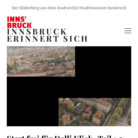
Der Bilderblog aus dem Stadtarchiv/Stadtmuseum Innsbruck
INNSBRUCK
O
ERINNERT SICH
M
M