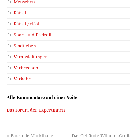
Menschen
Rätsel
Rätsel gelöst
Sport und Freizeit
Stadtleben
Veranstaltungen
Verbrechen
Verkehr
Alle Kommentare auf einer Seite
Das Forum der ExpertInnen
previous
next
Baustelle Markthalle
Das Gebäude Wilhelm-Greil-