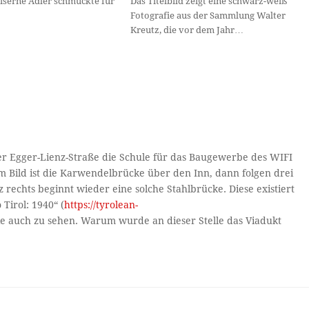
eiserne Adler schmückte für
Das Titelbild zeigt eine schwarz-weiß
Fotografie aus der Sammlung Walter
Kreutz, die vor dem Jahr…
 der Egger-Lienz-Straße die Schule für das Baugewerbe des WIFI
 im Bild ist die Karwendelbrücke über den Inn, dann folgen drei
rechts beginnt wieder eine solche Stahlbrücke. Diese existiert
Tirol: 1940“ (
https://tyrolean-
 sie auch zu sehen. Warum wurde an dieser Stelle das Viadukt