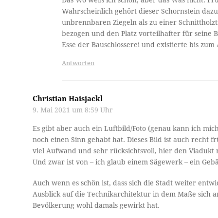
Das Wo weiß ich schon, aber das Was nicht. Fr
Wahrscheinlich gehört dieser Schornstein dazu.
unbrennbaren Ziegeln als zu einer Schnittholz
bezogen und den Platz vorteilhafter für seine 
Esse der Bauschlosserei und existierte bis zum
Antworten
Christian Haisjackl
9. Mai 2021 um 8:59 Uhr
Es gibt aber auch ein Luftbild/Foto (genau kann ich mi
noch einen Sinn gehabt hat. Dieses Bild ist auch recht
viel Aufwand und sehr rücksichtsvoll, hier den Viaduk
Und zwar ist von – ich glaub einem Sägewerk – ein Geb
Auch wenn es schön ist, dass sich die Stadt weiter entw
Ausblick auf die Technikarchitektur in dem Maße sich 
Bevölkerung wohl damals gewirkt hat.