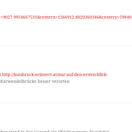
e=9027.9954667531&centerx=1266912.8020360346&centery=59840
ei
http://innsbruck-erinnert.at/nur-auf-den-ersten-blick-
r Karwendelbrücke besser verorten