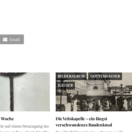
Email
BILDERALBUM
GOTTESHÄUSER
HÄUSER
r Woche
Die Veitskapelle – ein längst
verschwundenes Baudenkmal
ir auf einen Neuzugang ins