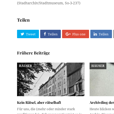
(Stadtarchiv/Stadtmuseum, So-3-237)
Teilen
Tweet
Teilen
Plus one
Teilen
Frühere Beiträge
HÄUSER
HÄUSER
Kein Rätsel, aber rätselhaft
Archivding de
Für uns, die (mehr oder minder stark
Heute blicken w