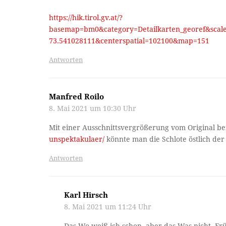
https://hik.tirol.gv.at/?
basemap=bm0&category=Detailkarten_georef&scal
73.541028111&centerspatial=102100&map=151
Antworten
Manfred Roilo
8. Mai 2021 um 10:30 Uhr
Mit einer Ausschnittsvergrößerung vom Original b
unspektakulaer/
könnte man die Schlote östlich de
Antworten
Karl Hirsch
8. Mai 2021 um 11:24 Uhr