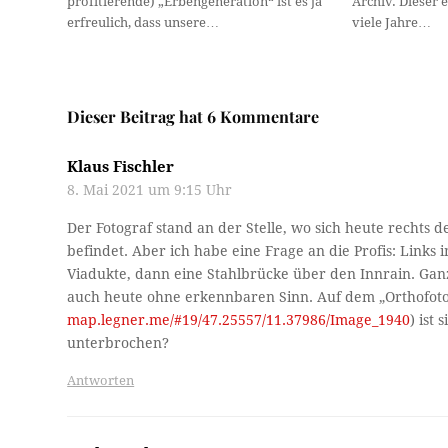
profitierende) „Erbengeneration“ ist es ja
Archiv. Dieser 
erfreulich, dass unsere…
viele Jahre…
Dieser Beitrag hat 6 Kommentare
Klaus Fischler
8. Mai 2021 um 9:15 Uhr
Der Fotograf stand an der Stelle, wo sich heute rechts
befindet. Aber ich habe eine Frage an die Profis: Links
Viadukte, dann eine Stahlbrücke über den Innrain. Ganz 
auch heute ohne erkennbaren Sinn. Auf dem „Orthofoto 
map.legner.me/#19/47.25557/11.37986/Image_1940
) ist
unterbrochen?
Antworten