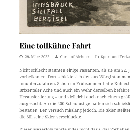
Eine tollkühne Fahrt
29. März 2022
Christof Aichner
Sport und Freize
Nicht schlecht staunten einige Passanten, als sie am 22.
vorbeikamen. Dort schickte sich der aus Wörgl stammend
hinunterzufahren. Schon im Frühsommer hatte Kühlechn
Brixentaler Ache und auch ein Wehr derselben befahre
Herausforderung – und vielleicht auch nach einem grö
ausgesucht. An die 200 Schaulustige hatten sich schließ
bestauen. Der Versuch misslang jedoch. Die Skier stellte
die Sill seine Skier verschluckte.
Dieser Misserfolg führte indes nicht dazu, das Vorhabe