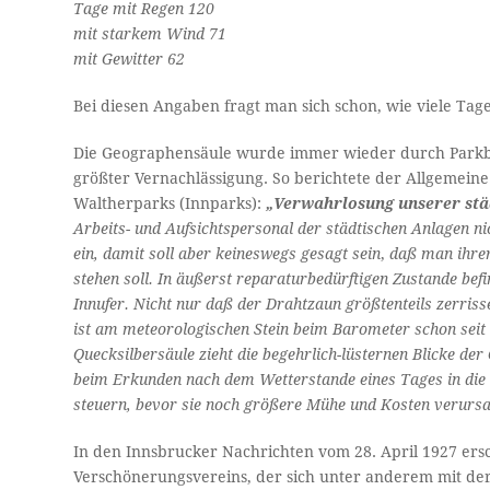
Tage mit Regen 120
mit starkem Wind 71
mit Gewitter 62
Bei diesen Angaben fragt man sich schon, wie viele Tage
Die Geographensäule wurde immer wieder durch Parkbes
größter Vernachlässigung. So berichtete der Allgemein
Waltherparks (Innparks):
„Verwahrlosung unserer stä
Arbeits- und Aufsichtspersonal der städtischen Anlagen nic
ein, damit soll aber keineswegs gesagt sein
,
daß man ihrer
stehen soll. In äußerst reparaturbedürftigen Zustande be
Innufer. Nicht nur daß der Drahtzaun größtenteils zerris
ist am meteorologischen Stein beim Barometer schon seit 
Quecksilbersäule zieht die begehrlich-lüsternen Blicke de
beim Erkunden nach dem Wetterstande eines Tages in die l
steuern, bevor sie noch größere Mühe und Kosten verursa
In den Innsbrucker Nachrichten vom 28. April 1927 ersc
Verschönerungsvereins, der sich unter anderem mit de