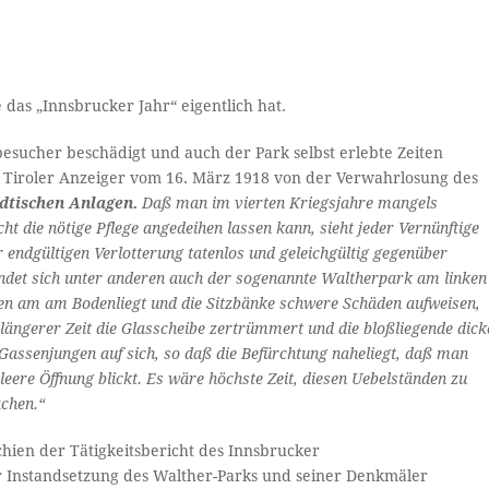
 das „Innsbrucker Jahr“ eigentlich hat.
ucher beschädigt und auch der Park selbst erlebte Zeiten
e Tiroler Anzeiger vom 16. März 1918 von der Verwahrlosung des
dtischen Anlagen.
Daß man im vierten Kriegsjahre mangels
ht die nötige Pflege angedeihen lassen kann, sieht jeder Vernünftige
 endgültigen Verlotterung tatenlos und geleichgültig gegenüber
findet sich unter anderen auch der sogenannte Waltherpark am linken
sen am am Bodenliegt und die Sitzbänke schwere Schäden aufweisen,
längerer Zeit die Glasscheibe zertrümmert und die bloßliegende dick
r Gassenjungen auf sich, so daß die Befürchtung naheliegt, daß man
eere Öffnung blickt. Es wäre höchste Zeit, diesen Uebelständen zu
chen.“
hien der Tätigkeitsbericht des Innsbrucker
r Instandsetzung des Walther-Parks und seiner Denkmäler