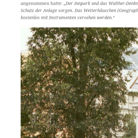
angenommen hatte:
„Der Innpark und das Walther-Denkma
Schutz der Anlage sorgen. Das Wetterhäuschen (Geograph
kostenlos mit Instrumenten versehen werden.“