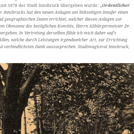
ugust 1878 der Stadt Innsbruck übergeben wurde:
„Ordentlicher
Innsbrucks hat den neuen Anlagen am linkseitigen Innufer einen
d geographischen Daten errichtet, welcher diesen Anlagen zur
 dem Obmanne des bezüglichen Komités, Herrn Altbürgermeister Dr.
ergeben. In Vertretung derselben fühle ich mich daher auf’s
Allen, welche durch
Leistungen irgendwelcher Art, zur Errichtung
nd verbindlichsten Dank auszusprechen. Stadtmagistrat Innsbruck,