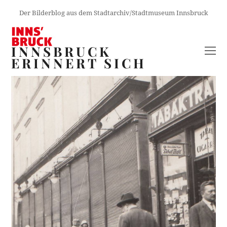
Der Bilderblog aus dem Stadtarchiv/Stadtmuseum Innsbruck
INNSBRUCK
O
ERINNERT SICH
M
M