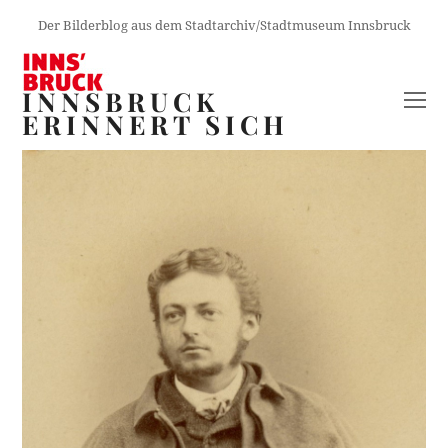
Der Bilderblog aus dem Stadtarchiv/Stadtmuseum Innsbruck
INNSBRUCK
O
ERINNERT SICH
M
M