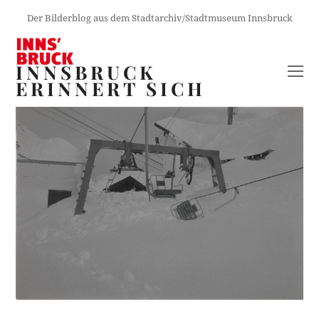
Der Bilderblog aus dem Stadtarchiv/Stadtmuseum Innsbruck
INNSBRUCK
O
ERINNERT SICH
M
M