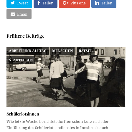
Tweet
Teilen
Plus one
Teilen
Email
Frühere Beiträge
ARBEIT UND ALLTAG
MENSCHEN
RÄTSEL
STADTLEBEN
Schülerlotsinnen
Wie letzte Woche berichtet, durften schon kurz nach der
Einführung des Schülerlotsendienstes in Innsbruck auch…