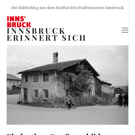
Der Bilderblog aus dem Stadtarchiv/Stadtmuseum Innsbruck
INNSBRUCK
O
ERINNERT SICH
M
M