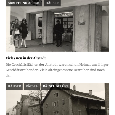
ARBEIT UND ALLTAG
HÄUSER
Vieles neu in der Altstadt
Die Geschäftsflächen der Altstadt waren schon Heimat unzähliger
Geschäftstreibender. Viele alteingesessene Betreiber sind noch
da,…
HÄUSER
RÄTSEL
RÄTSEL GELÖST