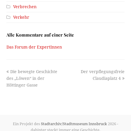
Verbrechen
Verkehr
Alle Kommentare auf einer Seite
Das Forum der ExpertInnen
previous
next
Die bewegte Geschichte
Der verpflegungsfreie
post:
post:
des „Löwen“ in der
Claudiaplatz 4
Höttinger Gasse
Ein Projekt des
Stadtarchiv/Stadtmuseum Innsbruck
2026 -
dahinter steckt immer eine Geschichte.