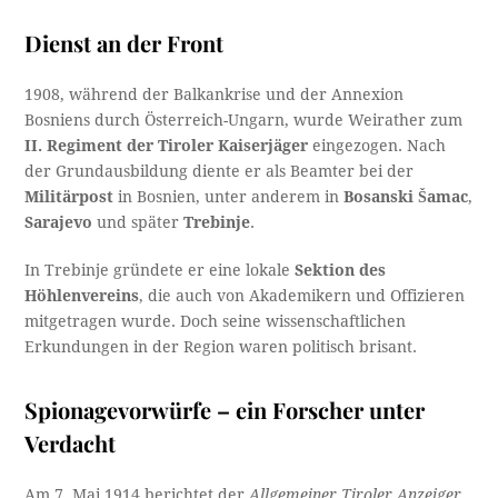
Dienst an der Front
1908, während der Balkankrise und der Annexion
Bosniens durch Österreich-Ungarn, wurde Weirather zum
II. Regiment der Tiroler Kaiserjäger
eingezogen. Nach
der Grundausbildung diente er als Beamter bei der
Militärpost
in Bosnien, unter anderem in
Bosanski Šamac
,
Sarajevo
und später
Trebinje
.
In Trebinje gründete er eine lokale
Sektion des
Höhlenvereins
, die auch von Akademikern und Offizieren
mitgetragen wurde. Doch seine wissenschaftlichen
Erkundungen in der Region waren politisch brisant.
Spionagevorwürfe – ein Forscher unter
Verdacht
Am 7. Mai 1914 berichtet der
Allgemeiner Tiroler Anzeiger