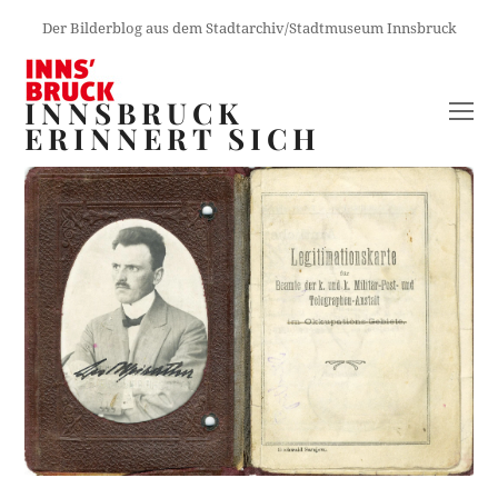
Der Bilderblog aus dem Stadtarchiv/Stadtmuseum Innsbruck
INNSBRUCK
O
ERINNERT SICH
M
M