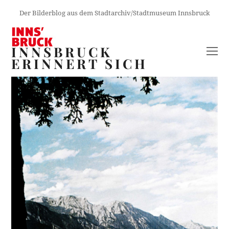
Der Bilderblog aus dem Stadtarchiv/Stadtmuseum Innsbruck
INNSBRUCK
O
ERINNERT SICH
M
M