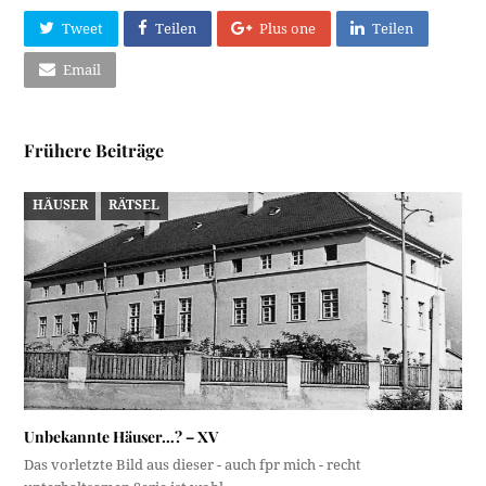
Tweet
Teilen
Plus one
Teilen
Email
Frühere Beiträge
HÄUSER
RÄTSEL
Unbekannte Häuser…? – XV
Das vorletzte Bild aus dieser - auch fpr mich - recht