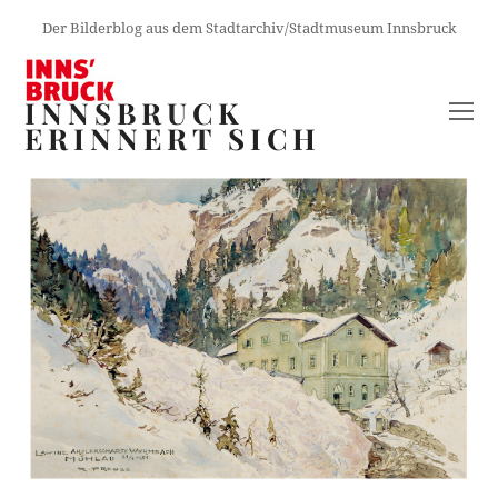
Der Bilderblog aus dem Stadtarchiv/Stadtmuseum Innsbruck
INNSBRUCK
O
ERINNERT SICH
M
M