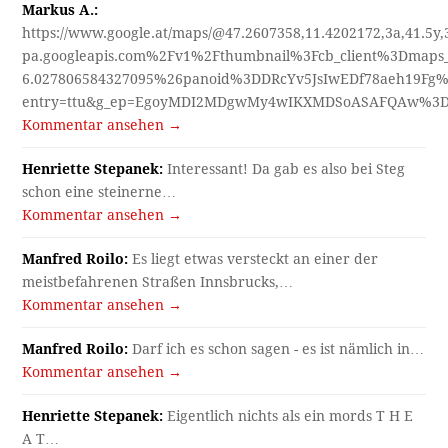
Markus A.:
https://www.google.at/maps/@47.2607358,11.4202172,3a,41.5y
pa.googleapis.com%2Fv1%2Fthumbnail%3Fcb_client%3Dmap
6.027806584327095%26panoid%3DDRcYv5JsIwEDf78aeh19Fg%
entry=ttu&g_ep=EgoyMDI2MDgwMy4wIKXMDSoASAFQAw%3
Kommentar ansehen →
Henriette Stepanek:
Interessant! Da gab es also bei Steg
schon eine steinerne…
Kommentar ansehen →
Manfred Roilo:
Es liegt etwas versteckt an einer der
meistbefahrenen Straßen Innsbrucks,…
Kommentar ansehen →
Manfred Roilo:
Darf ich es schon sagen - es ist nämlich in…
Kommentar ansehen →
Henriette Stepanek:
Eigentlich nichts als ein mords T H E
A T…