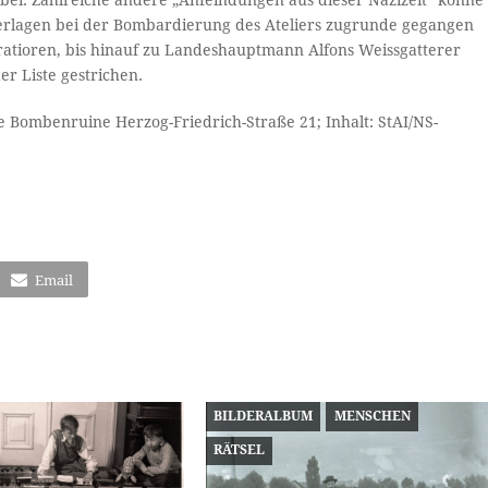
bei. Zahlreiche andere „Anfeindungen aus dieser Nazizeit“ könne
terlagen bei der Bombardierung des Ateliers zugrunde gegangen
ratioren, bis hinauf zu Landeshauptmann Alfons Weissgatterer
r Liste gestrichen.
e Bombenruine Herzog-Friedrich-Straße 21; Inhalt: StAI/NS-
Email
BILDERALBUM
MENSCHEN
RÄTSEL