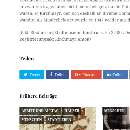
Dokumente liegen dem Akt in beglaubigten Abschriften 
er zwar vortragen aber nicht mehr belegen, da die Un
waren, so Kirchmayr, der sich deshalb an diverse Hono
wandte. Als Minderbelastet wurde er 1947 wieder aus de
(Bild: Stadtarchiv/Stadtmuseum Innsbruck, Ph-22482. Di
Registrierungsakt Kirchmayr Anton)
Teilen
Tweet
Teilen
Plus one
Teilen
Frühere Beiträge
ARBEIT UND ALLTAG
HÄUSER
MENSCHEN
MENSCHEN
STADTLEBEN