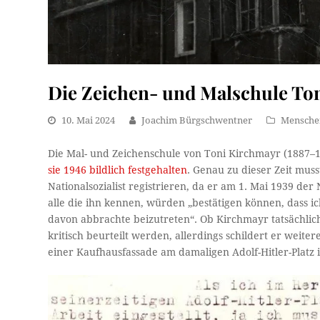
Die Zeichen- und Malschule Ton
10. Mai 2024
Joachim Bürgschwentner
Mensche
Die Mal- und Zeichenschule von Toni Kirchmayr (1887–1
sie 1946 bildlich festgehalten
. Genau zu dieser Zeit muss
Nationalsozialist registrieren, da er am 1. Mai 1939 de
alle die ihn kennen, würden „bestätigen können, dass 
davon abbrachte beizutreten“. Ob Kirchmayr tatsächlic
kritisch beurteilt werden, allerdings schildert er weit
einer Kaufhausfassade am damaligen Adolf-Hitler-Platz 