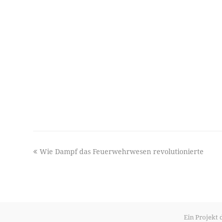
previous
Wie Dampf das Feuerwehrwesen revolutionierte
post:
Ein Projekt 