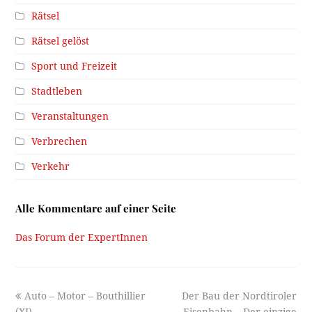
Rätsel
Rätsel gelöst
Sport und Freizeit
Stadtleben
Veranstaltungen
Verbrechen
Verkehr
Alle Kommentare auf einer Seite
Das Forum der ExpertInnen
previous
next
Auto – Motor – Bouthillier
Der Bau der Nordtiroler
post:
post:
(XI)
Eisenbahn – Der einzige