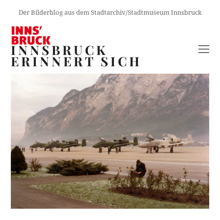
Der Bilderblog aus dem Stadtarchiv/Stadtmuseum Innsbruck
INNSBRUCK
O
ERINNERT SICH
M
M