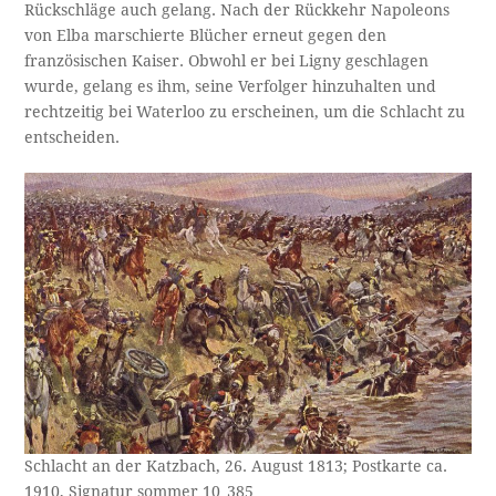
Rückschläge auch gelang. Nach der Rückkehr Napoleons
von Elba marschierte Blücher erneut gegen den
französischen Kaiser. Obwohl er bei Ligny geschlagen
wurde, gelang es ihm, seine Verfolger hinzuhalten und
rechtzeitig bei Waterloo zu erscheinen, um die Schlacht zu
entscheiden.
Schlacht an der Katzbach, 26. August 1813; Postkarte ca.
1910, Signatur sommer 10_385