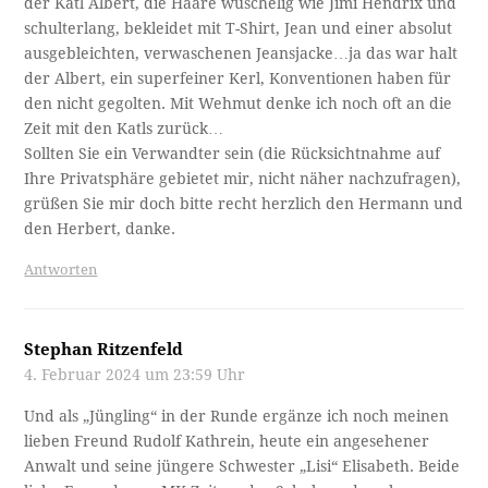
der Katl Albert, die Haare wuschelig wie Jimi Hendrix und
schulterlang, bekleidet mit T-Shirt, Jean und einer absolut
ausgebleichten, verwaschenen Jeansjacke…ja das war halt
der Albert, ein superfeiner Kerl, Konventionen haben für
den nicht gegolten. Mit Wehmut denke ich noch oft an die
Zeit mit den Katls zurück…
Sollten Sie ein Verwandter sein (die Rücksichtnahme auf
Ihre Privatsphäre gebietet mir, nicht näher nachzufragen),
grüßen Sie mir doch bitte recht herzlich den Hermann und
den Herbert, danke.
Antworten
Stephan Ritzenfeld
4. Februar 2024 um 23:59 Uhr
Und als „Jüngling“ in der Runde ergänze ich noch meinen
lieben Freund Rudolf Kathrein, heute ein angesehener
Anwalt und seine jüngere Schwester „Lisi“ Elisabeth. Beide