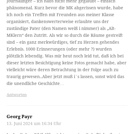
Journalinger – ich habs nicht mehr geglaubt – einfach
phänomenal. Kurz bevor die MK abgerissen wurde, habe
ich noch ein Treffen mit Freunden aus meiner Klasse
organisiert, dankenswerterweise erlaubte uns der
zuständige Pater (den Namen weiß i nimmer) als „Alt-
MKlern“ den Zutritt. Als wir so durch die Räume gestreift
sind – ein ganz merkwürdiges, tief zu Herzen gehendes
Erlebnis. 1000 Erinnerungen (oder mehr ?) wurden
plötzlich lebendig. Was mir heut noch leid tut, daß ich bei
dieser letzten Besichtigung keine Fotos gemacht habe, aber
vielleicht wäre deren Betrachtung in der Folge auch zu
traurig gewesen..Aber jetzt muß i´s lassen, sonst wird das
die unendliche Geschichte…
Antworten
Georg Payr
13. Juni 2024 um 16:34 Uhr