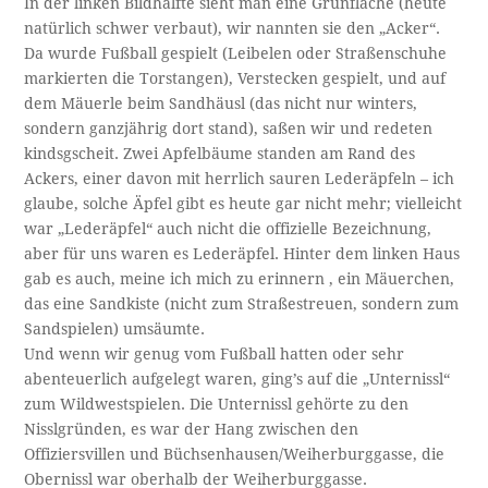
In der linken Bildhälfte sieht man eine Grünfläche (heute
natürlich schwer verbaut), wir nannten sie den „Acker“.
Da wurde Fußball gespielt (Leibelen oder Straßenschuhe
markierten die Torstangen), Verstecken gespielt, und auf
dem Mäuerle beim Sandhäusl (das nicht nur winters,
sondern ganzjährig dort stand), saßen wir und redeten
kindsgscheit. Zwei Apfelbäume standen am Rand des
Ackers, einer davon mit herrlich sauren Lederäpfeln – ich
glaube, solche Äpfel gibt es heute gar nicht mehr; vielleicht
war „Lederäpfel“ auch nicht die offizielle Bezeichnung,
aber für uns waren es Lederäpfel. Hinter dem linken Haus
gab es auch, meine ich mich zu erinnern , ein Mäuerchen,
das eine Sandkiste (nicht zum Straßestreuen, sondern zum
Sandspielen) umsäumte.
Und wenn wir genug vom Fußball hatten oder sehr
abenteuerlich aufgelegt waren, ging’s auf die „Unternissl“
zum Wildwestspielen. Die Unternissl gehörte zu den
Nisslgründen, es war der Hang zwischen den
Offiziersvillen und Büchsenhausen/Weiherburggasse, die
Obernissl war oberhalb der Weiherburggasse.