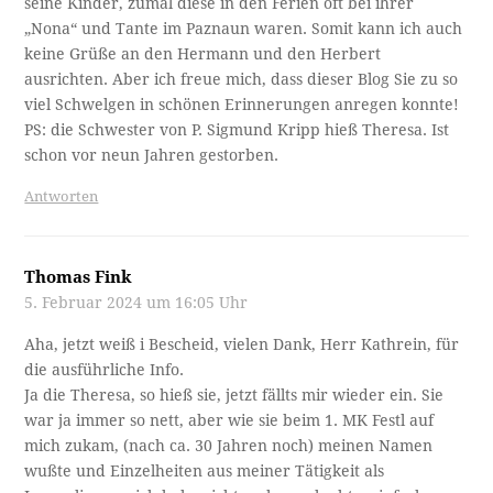
seine Kinder, zumal diese in den Ferien oft bei ihrer
„Nona“ und Tante im Paznaun waren. Somit kann ich auch
keine Grüße an den Hermann und den Herbert
ausrichten. Aber ich freue mich, dass dieser Blog Sie zu so
viel Schwelgen in schönen Erinnerungen anregen konnte!
PS: die Schwester von P. Sigmund Kripp hieß Theresa. Ist
schon vor neun Jahren gestorben.
Antworten
Thomas Fink
5. Februar 2024 um 16:05 Uhr
Aha, jetzt weiß i Bescheid, vielen Dank, Herr Kathrein, für
die ausführliche Info.
Ja die Theresa, so hieß sie, jetzt fällts mir wieder ein. Sie
war ja immer so nett, aber wie sie beim 1. MK Festl auf
mich zukam, (nach ca. 30 Jahren noch) meinen Namen
wußte und Einzelheiten aus meiner Tätigkeit als