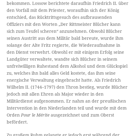
bekommen. Lossow berichtete daraufhin Friedrich II. über
den Vorfall mit dem Priester, woraufhin sich der König
entschied, das Rücktrittsgesuch des aufbrausenden
Offiziers mit den Worten „Der Rittmeister Blücher kann
sich zum Teufel scheren“ anzunehmen. Obwohl Blücher
seinen Austritt aus dem Militär bald bereute, wurde ihm
solange der Alte Fritz regierte, die Wiederaufnahme in
den Dienst verwehrt. Obwohl er mit einigem Erfolg seine
Landgüter verwaltete, wandte sich Blücher in seinem
unfreiwilligen Ruhestand dem Alkohol und dem Glückspiel
zu, welches ihn bald alles Geld kostete, das ihm seine
energische Verwaltung eingebracht hatte. Als Friedrich
Wilhelm II. (1744–1797) den Thron bestieg, wurde Blücher
jedoch mit allen Ehren als Major wieder in den
Militärdienst aufgenommen. Er nahm an der preußischen
Intervention in den Niederlanden teil und wurde mit dem
Orden
Pour le Mérite
ausgezeichnet und zum Oberst
befördert.
Zu großem Ruhm gelangte er jedoch erst während der