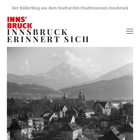
Der Bilderblog aus dem Stadtarchiv/Stadtmuseum Innsbruck
INNSBRUCK
O
ERINNERT SICH
M
M