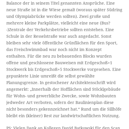
Balance der in seinem Titel genannten Ansprüche. Eine
neue Straße ist in die Wiese gemalt (woraus später Südring
und Olympiabrücke werden sollten). Zwei große und
mehrere kleine Parkplätze, vielleicht eine neue (Bus?
-)Zentrale der Verkehrsbetriebe sollten entstehen. Eine
Schule in der Resselstraße war auch angedacht. Sonst
bleiben sehr viele öffentliche Grünflächen für den Sport,
das Freischwimmbad war noch nicht im Konzept
enthalten. Für die neu zu bebauenden Blocks wurden
offene und geschlossene Bauweisen mit Erdgeschoß+1
Stockwerk bis Erdgeschoß+5 Stockwerke vorgesehen. Eine
gepunktete Linie umreißt die selbst gewählte
Planungsgrenze. In gestochener Architektenschrift wird
angemerkt: „Innerhalb der Hofflächen sind Stöcklgebäude
für Wohn- und gewerbliche Zwecke, sowie Wohnbauten
jedweder Art verboten, sofern der Baulinienplan diese
nicht besonders gekennzeichnet hat.“ Rund um die Sillhöfe
bleibt ein (kleiner) Rest zur landwirtschaftlichen Nutzung.
PS: Vielen Dank an Kollegen David Batkowski für den Scan