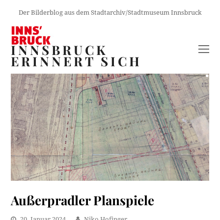
Der Bilderblog aus dem Stadtarchiv/Stadtmuseum Innsbruck
INNSBRUCK
O
ERINNERT SICH
M
M
Außerpradler Planspiele
20. Januar 2024
Niko Hofinger