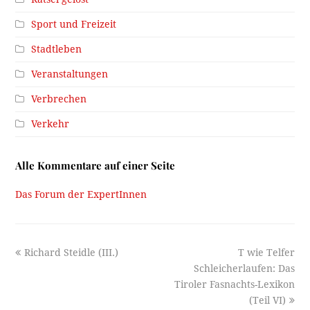
Sport und Freizeit
Stadtleben
Veranstaltungen
Verbrechen
Verkehr
Alle Kommentare auf einer Seite
Das Forum der ExpertInnen
previous
next
Richard Steidle (III.)
T wie Telfer
post:
post:
Schleicherlaufen: Das
Tiroler Fasnachts-Lexikon
(Teil VI)