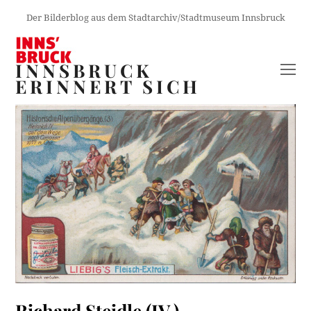
Der Bilderblog aus dem Stadtarchiv/Stadtmuseum Innsbruck
INNSBRUCK
O
ERINNERT SICH
M
M
Richard Steidle (IV.)