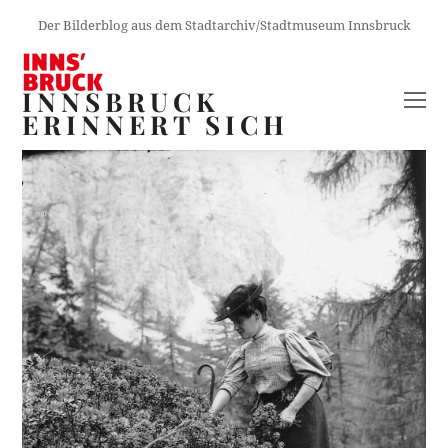
Der Bilderblog aus dem Stadtarchiv/Stadtmuseum Innsbruck
INNSBRUCK
O
ERINNERT SICH
M
M