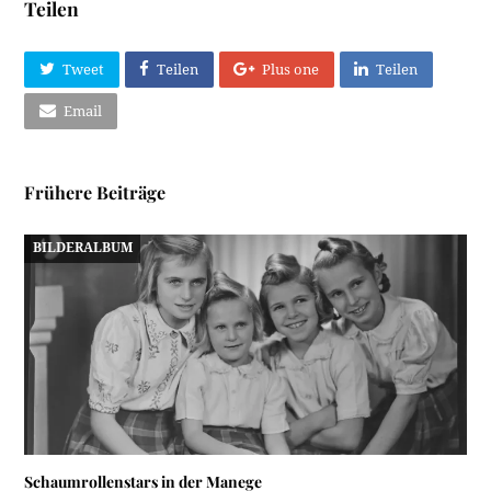
Teilen
Tweet
Teilen
Plus one
Teilen
Email
Frühere Beiträge
BILDERALBUM
Schaumrollenstars in der Manege