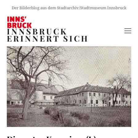
Der Bilderblog aus dem Stadtarchiv/Stadtmuseum Innsbruck
INNSBRUCK
O
ERINNERT SICH
M
M