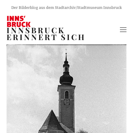
Der Bilderblog aus dem Stadtarchiv/Stadtmuseum Innsbruck
INNSBRUCK
O
ERINNERT SICH
M
M