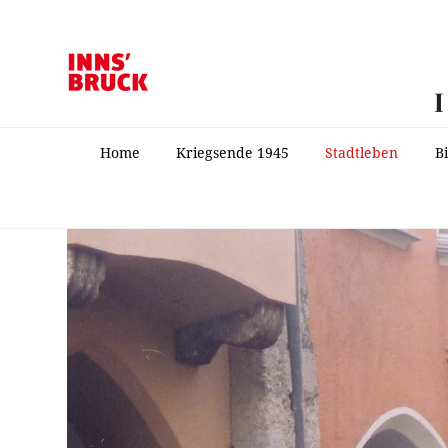
Home
Kriegsende 1945
Stadtleben
B