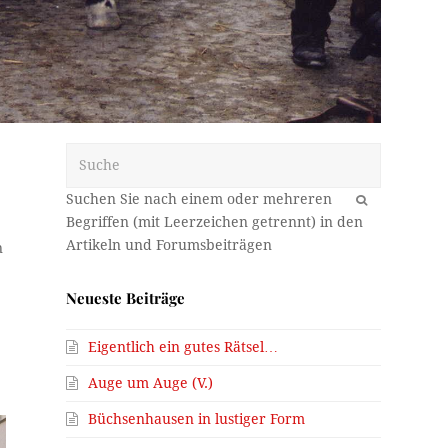
Suche
OK
n
m
Neueste Beiträge
Eigentlich ein gutes Rätsel…
Auge um Auge (V.)
Büchsenhausen in lustiger Form