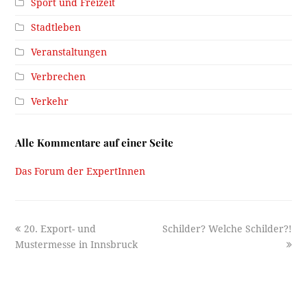
Sport und Freizeit
Stadtleben
Veranstaltungen
Verbrechen
Verkehr
Alle Kommentare auf einer Seite
Das Forum der ExpertInnen
previous
next
20. Export- und
Schilder? Welche Schilder?!
post:
post:
Mustermesse in Innsbruck