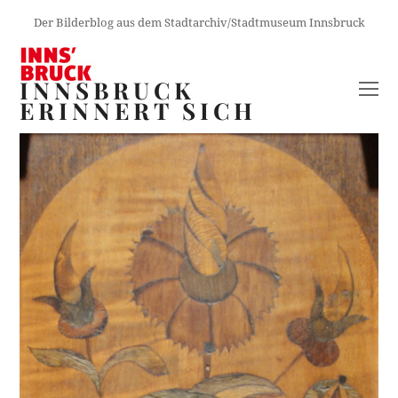
Der Bilderblog aus dem Stadtarchiv/Stadtmuseum Innsbruck
INNSBRUCK
O
ERINNERT SICH
M
M