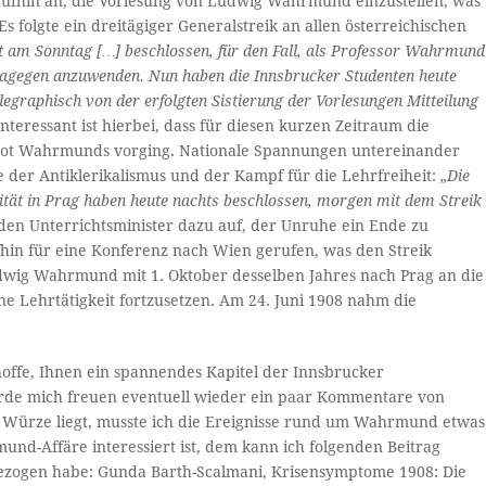
raufhin an, die Vorlesung von Ludwig Wahrmund einzustellen, was
s folgte ein dreitägiger Generalstreik an allen österreichischen
hat am Sonntag […] beschlossen, für den Fall, als Professor Wahrmund
 dagegen anzuwenden. Nun haben die Innsbrucker Studenten heute
egraphisch von der erfolgten Sistierung der Vorlesungen Mitteilung
Interessant ist hierbei, dass für diesen kurzen Zeitraum die
erbot Wahrmunds vorging. Nationale Spannungen untereinander
 der Antiklerikalismus und der Kampf für die Lehrfreiheit:
„Die
lität in Prag haben heute nachts beschlossen, morgen mit dem Streik
n den Unterrichtsminister dazu auf, der Unruhe ein Ende zu
hin für eine Konferenz nach Wien gerufen, was den Streik
udwig Wahrmund mit 1. Oktober desselben Jahres nach Prag an die
ine Lehrtätigkeit fortzusetzen. Am 24. Juni 1908 nahm die
offe, Ihnen ein spannendes Kapitel der Innsbrucker
ürde mich freuen eventuell wieder ein paar Kommentare von
e Würze liegt, musste ich die Ereignisse rund um Wahrmund etwas
nd-Affäre interessiert ist, dem kann ich folgenden Beitrag
ezogen habe: Gunda Barth-Scalmani, Krisensymptome 1908: Die