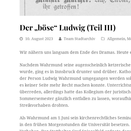
Der „böse“ Ludwig (Teil III)
10. August 2023
Team Stadtarchiv
Allgemein
,
M
Wir nähern uns langsam dem Ende des Dramas. Heute e
Nachdem Wahrmund seine augenscheinlich ketzerische 
wurde, ging es in Innsbruck drunter und drüber. Kathol
der Person Ludwig Wahrmund umgegangen werden sollte.
es keiner Seite mehr Recht machen konnte. Unterrich
überreden, allerdings hatte das Kollegium der juristis
Sommersemester gänzlich entfallen zu lassen, woraufhin
Streikvorhaben drohten.
Als Wahrmund am 1.Juni sein kirchenrechtliches Semin
in den frühen Morgenstunden die Universität besetzen. 