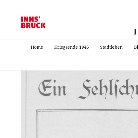
Home
Kriegsende 1945
Stadtleben
B