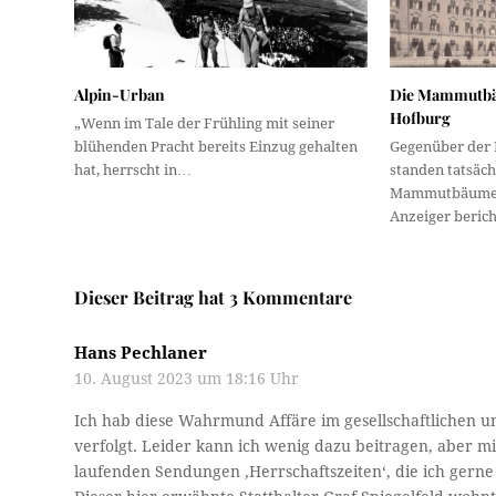
Alpin-Urban
Die Mammutbä
Hofburg
„Wenn im Tale der Frühling mit seiner
blühenden Pracht bereits Einzug gehalten
Gegenüber der 
hat, herrscht in…
standen tatsäch
Mammutbäume. 
Anzeiger beric
Dieser Beitrag hat 3 Kommentare
Hans Pechlaner
10. August 2023 um 18:16 Uhr
Ich hab diese Wahrmund Affäre im gesellschaftlichen un
verfolgt. Leider kann ich wenig dazu beitragen, aber m
laufenden Sendungen ‚Herrschaftszeiten‘, die ich gerne 