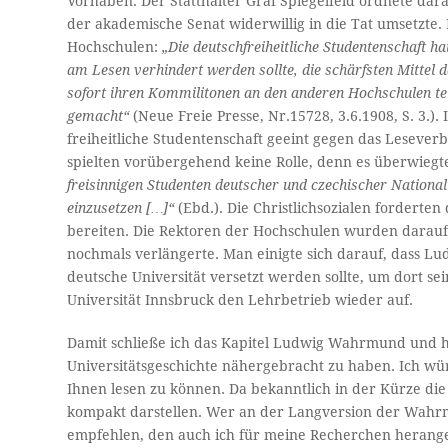
Vorhaben. Der Statthalter Graf Spiegelfeld ordnete da
der akademische Senat widerwillig in die Tat umsetzte. E
Hochschulen:
„Die deutschfreiheitliche Studentenschaft 
am Lesen verhindert werden sollte, die schärfsten Mittel
sofort ihren Kommilitonen an den anderen Hochschulen tel
gemacht“
(Neue Freie Presse, Nr.15728, 3.6.1908, S. 3.). 
freiheitliche Studentenschaft geeint gegen das Lesev
spielten vorübergehend keine Rolle, denn es überwiegte
freisinnigen Studenten deutscher und czechischer Nationa
einzusetzen […]“
(Ebd.). Die Christlichsozialen forderte
bereiten. Die Rektoren der Hochschulen wurden darauf
nochmals verlängerte. Man einigte sich darauf, dass L
deutsche Universität versetzt werden sollte, um dort se
Universität Innsbruck den Lehrbetrieb wieder auf.
Damit schließe ich das Kapitel Ludwig Wahrmund und h
Universitätsgeschichte nähergebracht zu haben. Ich w
Ihnen lesen zu können. Da bekanntlich in der Kürze di
kompakt darstellen. Wer an der Langversion der Wahrmu
empfehlen, den auch ich für meine Recherchen herang