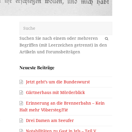
Suche
OK
t
Neueste Beiträge
Jetzt geht’s um die Bundeswurst
Gärtnerhaus mit Mörderblick
Erinnerung an die Brennerbahn – Kein
Halt mehr Völsersteg/Fié
n
Drei Damen am Seeufer
Notabilitäten zu Gast in Igls – Teil V