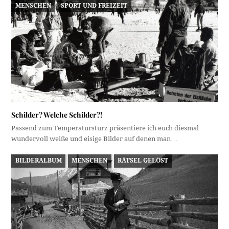
MENSCHEN
SPORT UND FREIZEIT
Schilder? Welche Schilder?!
Passend zum Temperatursturz präsentiere ich euch diesmal
wundervoll weiße und eisige Bilder auf denen man…
BILDERALBUM
MENSCHEN
RÄTSEL GELÖST