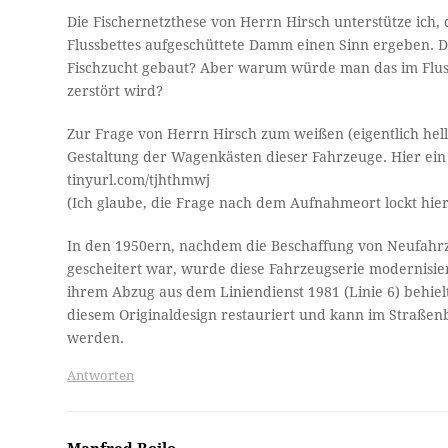
Die Fischernetzthese von Herrn Hirsch unterstütze ich
Flussbettes aufgeschüttete Damm einen Sinn ergeben. Das
Fischzucht gebaut? Aber warum würde man das im Fluss
zerstört wird?
Zur Frage von Herrn Hirsch zum weißen (eigentlich hel
Gestaltung der Wagenkästen dieser Fahrzeuge. Hier ein
tinyurl.com/tjhthmwj
(Ich glaube, die Frage nach dem Aufnahmeort lockt hi
In den 1950ern, nachdem die Beschaffung von Neufahrze
gescheitert war, wurde diese Fahrzeugserie modernisiert
ihrem Abzug aus dem Liniendienst 1981 (Linie 6) behi
diesem Originaldesign restauriert und kann im Stra
werden.
Antworten