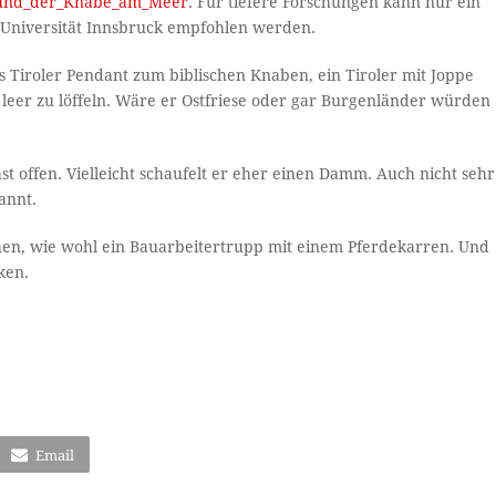
us_und_der_Knabe_am_Meer
. Für tiefere Forschungen kann nur ein
r Universität Innsbruck empfohlen werden.
s Tiroler Pendant zum biblischen Knaben, ein Tiroler mit Joppe
 leer zu löffeln. Wäre er Ostfriese oder gar Burgenländer würden
st offen. Vielleicht schaufelt er eher einen Damm. Auch nicht sehr
annt.
ehen, wie wohl ein Bauarbeitertrupp mit einem Pferdekarren. Und
ken.
Email