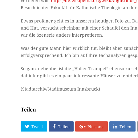
vertiefen will:
https://de.wikipedia.org/wiki/Augustin
Besuch in der Fakultät für Katholische Theologie an de
Etwas profaner geht es in unserem heutigen Foto zu. Da
und Hut, versucht scheinbar mit einer Schaufel den Inn
wir die Szenerie anders interpretieren.
Was der gute Mann hier wirklich tut, bleibt aber zunäch
erfolgversprechend. Ich bin auf Ihre Fachanalysen gesp
So ganz nebenbei ist die „Haller Trampel“ ebenso zu s
dahinter gibt es ein paar interessante Häuser zu entdec
(Stadtarchiv/Stadtmuseum Innsbruck)
Teilen
Tweet
Teilen
Plus one
Teilen