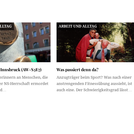
ALLTAG
ARBEIT UND ALLTAG
e Innsbruck (AW-S3E7)
Was passiert denn da?
 erinnern an Menschen, die
Anzugträger beim Sport? Was nach einer
der NS-Herrschaft ermordet
anstrengenden Fitnessübung aussieht, ist
nd…
auch eine. Der Schwierigkeitsgrad lässt…