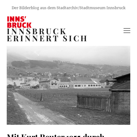
Der Bilderblog aus dem Stadtarchiv/Stadtmuseum Innsbruck
INNSBRUCK
O
ERINNERT SICH
M
M
Mit Kurt Reuter 1955 durch