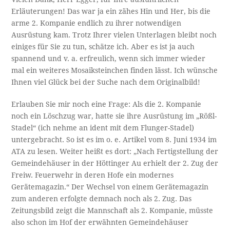
Erläuterungen! Das war ja ein zähes Hin und Her, bis die
arme 2. Kompanie endlich zu ihrer notwendigen
Ausrüstung kam. Trotz Ihrer vielen Unterlagen bleibt noch
einiges für Sie zu tun, schätze ich. Aber es ist ja auch
spannend und v. a. erfreulich, wenn sich immer wieder
mal ein weiteres Mosaiksteinchen finden lässt. Ich wünsche
Ihnen viel Glück bei der Suche nach dem Originalbild!
Erlauben Sie mir noch eine Frage: Als die 2. Kompanie
noch ein Löschzug war, hatte sie ihre Ausrüstung im „Rößl-
Stadel“ (ich nehme an ident mit dem Flunger-Stadel)
untergebracht. So ist es im o. e. Artikel vom 8. Juni 1934 im
ATA zu lesen. Weiter heißt es dort: „Nach Fertigstellung der
Gemeindehäuser in der Höttinger Au erhielt der 2. Zug der
Freiw. Feuerwehr in deren Hofe ein modernes
Gerätemagazin.“ Der Wechsel von einem Gerätemagazin
zum anderen erfolgte demnach noch als 2. Zug. Das
Zeitungsbild zeigt die Mannschaft als 2. Kompanie, müsste
also schon im Hof der erwähnten Gemeindehäuser