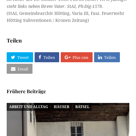
steht links neben ihrem Vater. StAI, Ph-Dig-1578.
(StAI, Gemeindearchiv Hötting, Varia III, Fasz. Feuerwehr
Hötting Subventionen / Kronen Zeitung)
Teilen
Tweet
Teilen
Plus one
Teilen
Email
Frühere Beiträge
ARBEIT UND ALLTAG
HÄUSER
RÄTSEL