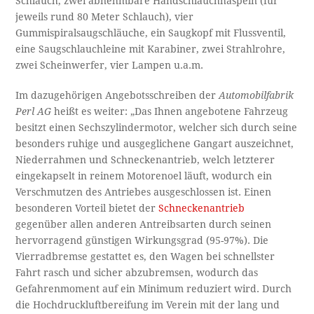
Schlauch, zwei abnehmbare Handschlauchhaspeln (für
jeweils rund 80 Meter Schlauch), vier
Gummispiralsaugschläuche, ein Saugkopf mit Flussventil,
eine Saugschlauchleine mit Karabiner, zwei Strahlrohre,
zwei Scheinwerfer, vier Lampen u.a.m.
Im dazugehörigen Angebotsschreiben der
Automobilfabrik
Perl AG
heißt es weiter: „Das Ihnen angebotene Fahrzeug
besitzt einen Sechszylindermotor, welcher sich durch seine
besonders ruhige und ausgeglichene Gangart auszeichnet,
Niederrahmen und Schneckenantrieb, welch letzterer
eingekapselt in reinem Motorenoel läuft, wodurch ein
Verschmutzen des Antriebes ausgeschlossen ist. Einen
besonderen Vorteil bietet der
Schneckenantrieb
gegenüber allen anderen Antreibsarten durch seinen
hervorragend günstigen Wirkungsgrad (95-97%). Die
Vierradbremse gestattet es, den Wagen bei schnellster
Fahrt rasch und sicher abzubremsen, wodurch das
Gefahrenmoment auf ein Minimum reduziert wird. Durch
die Hochdruckluftbereifung im Verein mit der lang und