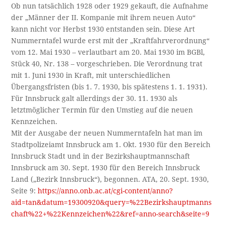
Ob nun tatsächlich 1928 oder 1929 gekauft, die Aufnahme
der „Männer der II. Kompanie mit ihrem neuen Auto“
kann nicht vor Herbst 1930 entstanden sein. Diese Art
Nummerntafel wurde erst mit der „Kraftfahrverordnung“
vom 12. Mai 1930 – verlautbart am 20. Mai 1930 im BGBl,
Stück 40, Nr. 138 – vorgeschrieben. Die Verordnung trat
mit 1. Juni 1930 in Kraft, mit unterschiedlichen
Übergangsfristen (bis 1. 7. 1930, bis spätestens 1. 1. 1931).
Für Innsbruck galt allerdings der 30. 11. 1930 als
letztmöglicher Termin für den Umstieg auf die neuen
Kennzeichen.
Mit der Ausgabe der neuen Nummerntafeln hat man im
Stadtpolizeiamt Innsbruck am 1. Okt. 1930 für den Bereich
Innsbruck Stadt und in der Bezirkshauptmannschaft
Innsbruck am 30. Sept. 1930 für den Bereich Innsbruck
Land („Bezirk Innsbruck“), begonnen. ATA, 20. Sept. 1930,
Seite 9:
https://anno.onb.ac.at/cgi-content/anno?
aid=tan&datum=19300920&query=%22Bezirkshauptmanns
chaft%22+%22Kennzeichen%22&ref=anno-search&seite=9