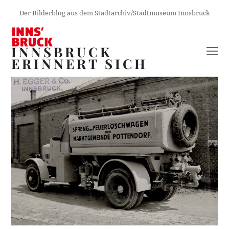
Der Bilderblog aus dem Stadtarchiv/Stadtmuseum Innsbruck
INNSBRUCK
O
ERINNERT SICH
M
M