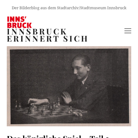
Der Bilderblog aus dem Stadtarchiv/Stadtmuseum Innsbruck
INNSBRUCK
O
ERINNERT SICH
M
M