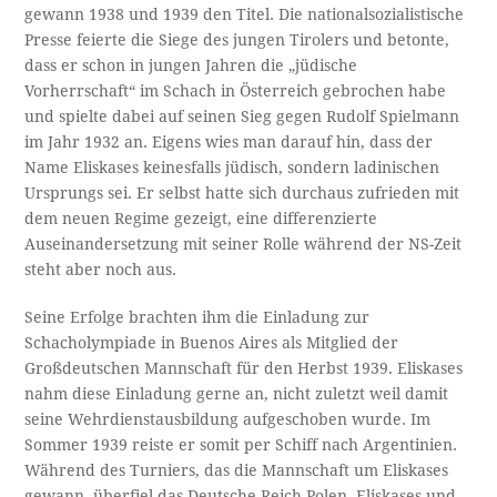
gewann 1938 und 1939 den Titel. Die nationalsozialistische
Presse feierte die Siege des jungen Tirolers und betonte,
dass er schon in jungen Jahren die „jüdische
Vorherrschaft“ im Schach in Österreich gebrochen habe
und spielte dabei auf seinen Sieg gegen Rudolf Spielmann
im Jahr 1932 an. Eigens wies man darauf hin, dass der
Name Eliskases keinesfalls jüdisch, sondern ladinischen
Ursprungs sei. Er selbst hatte sich durchaus zufrieden mit
dem neuen Regime gezeigt, eine differenzierte
Auseinandersetzung mit seiner Rolle während der NS-Zeit
steht aber noch aus.
Seine Erfolge brachten ihm die Einladung zur
Schacholympiade in Buenos Aires als Mitglied der
Großdeutschen Mannschaft für den Herbst 1939. Eliskases
nahm diese Einladung gerne an, nicht zuletzt weil damit
seine Wehrdienstausbildung aufgeschoben wurde. Im
Sommer 1939 reiste er somit per Schiff nach Argentinien.
Während des Turniers, das die Mannschaft um Eliskases
gewann, überfiel das Deutsche Reich Polen. Eliskases und