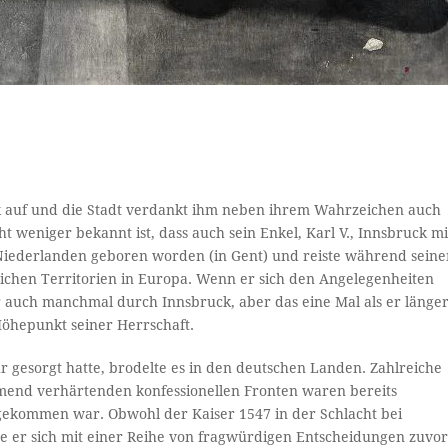
uck auf und die Stadt verdankt ihm neben ihrem Wahrzeichen auch
 weniger bekannt ist, dass auch sein Enkel, Karl V., Innsbruck mi
n Niederlanden geboren worden (in Gent) und reiste während seine
eichen Territorien in Europa. Wenn er sich den Angelegenheiten
r auch manchmal durch Innsbruck, aber das eine Mal als er länge
 Höhepunkt seiner Herrschaft.
 gesorgt hatte, brodelte es in den deutschen Landen. Zahlreiche
hmend verhärtenden konfessionellen Fronten waren bereits
t gekommen war. Obwohl der Kaiser 1547 in der Schlacht bei
te er sich mit einer Reihe von fragwürdigen Entscheidungen zuvo