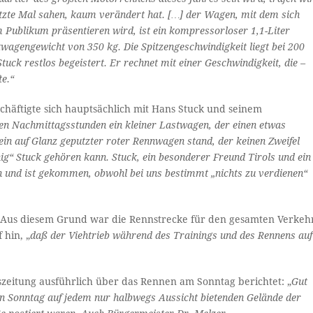
 letzte Mal sahen, kaum verändert hat. […] der Wagen, mit dem sich
Publikum präsentieren wird, ist ein kompressorloser 1,1-Liter
twagengewicht von 350 kg. Die Spitzengeschwindigkeit liegt bei 200
uck restlos begeistert. Er rechnet mit einer Geschwindigkeit, die –
te.“
chäftigte sich hauptsächlich mit Hans Stuck und seinem
gen Nachmittagsstunden ein kleiner Lastwagen, der einen etwas
ein auf Glanz geputzter roter Rennwagen stand, der keinen Zweifel
ig“ Stuck gehören kann.
Stuck, ein besonderer Freund Tirols und ein
n und ist gekommen, obwohl bei uns bestimmt „nichts zu verdienen“
t. Aus diesem Grund war die Rennstrecke für den gesamten Verkeh
 hin, „
daß der Viehtrieb während des Trainings und des Rennens auf
zeitung ausführlich über das Rennen am Sonntag berichtet: „
Gut
n Sonntag auf jedem nur halbwegs Aussicht bietenden Gelände der