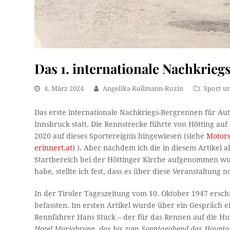
Das 1. internationale Nachkrie
4. März 2024
Angelika Kollmann-Rozin
Sport un
Das erste internationale Nachkriegs-Bergrennen für Au
Innsbruck statt. Die Rennstrecke führte von Hötting au
2020 auf dieses Sportereignis hingewiesen (siehe
Motors
erinnert.at
) ). Aber nachdem ich die in diesem Artikel 
Startbereich bei der Höttinger Kirche aufgenommen wu
habe, stellte ich fest, dass es über diese Veranstaltung 
In der Tiroler Tageszeitung vom 10. Oktober 1947 ersch
befassten. Im ersten Artikel wurde über ein Gespräch 
Rennfahrer Hans Stuck – der für das Rennen auf die H
Hotel Mariabrunn, das bis zum Sonntagabend das Hauptqua