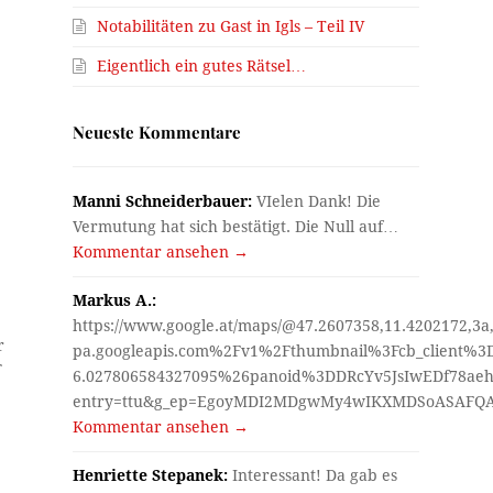
Notabilitäten zu Gast in Igls – Teil IV
Eigentlich ein gutes Rätsel…
Neueste Kommentare
Manni Schneiderbauer:
VIelen Dank! Die
Vermutung hat sich bestätigt. Die Null auf…
Kommentar ansehen →
Markus A.:
https://www.google.at/maps/@47.2607358,11.4202172,3a
r
pa.googleapis.com%2Fv1%2Fthumbnail%3Fcb_client%
6.027806584327095%26panoid%3DDRcYv5JsIwEDf78aeh
entry=ttu&g_ep=EgoyMDI2MDgwMy4wIKXMDSoASAF
Kommentar ansehen →
Henriette Stepanek:
Interessant! Da gab es