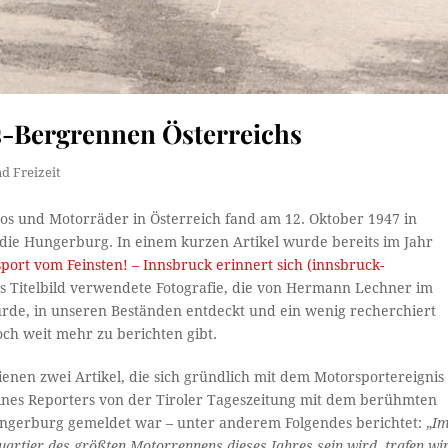
gs-Bergrennen Österreichs
d Freizeit
tos und Motorräder in Österreich fand am 12. Oktober 1947 in
f die Hungerburg. In einem kurzen Artikel wurde bereits im Jahr
port vom Feinsten! – Innsbruck erinnert sich (innsbruck-
als Titelbild verwendete Fotografie, die von Hermann Lechner im
rde, in unseren Beständen entdeckt und ein wenig recherchiert
noch weit mehr zu berichten gibt.
ienen zwei Artikel, die sich gründlich mit dem Motorsportereignis
eines Reporters von der Tiroler Tageszeitung mit dem berühmten
ungerburg gemeldet war – unter anderem Folgendes berichtet: „
I
rtier des größten Motorrennens dieses Jahres sein wird, trafen wi