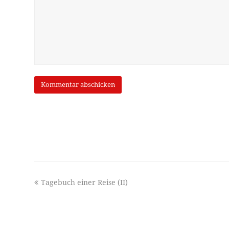
previous
Tagebuch einer Reise (II)
post: