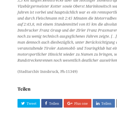
3,3 km langen Rennstrecke über die Höttinger Höhenstraß
Vizebürgermeister Kotter sowie Oberst Marinkowitsch war
Jahren ist vorbei und hauptsächlich war es ein rennsportli
und durch Fleischmann mit 2:45 Minuten die Motorradbestzei
auf 2:43,8, mit einem Stundenmittel von 85 km die absolut
Innsbrucker Franz Graup und der Zirler Franz Praxmarer,
noch zu wenig technisch ausgeglichenes Fahren zeigte. […
man dennoch auch diesbezüglich, unter Berücksichtigung d
veranstaltende Tiroler Automobil- und Touringklub hat e
motorsportlicher Hinsicht wieder zu Namen zu bringen, wa
Rundstreckenrennen noch wesentlich deutlicher auswirke
(Stadtarchiv Innsbruck, Ph-11349)
Teilen
Tweet
Teilen
Plus one
Teilen