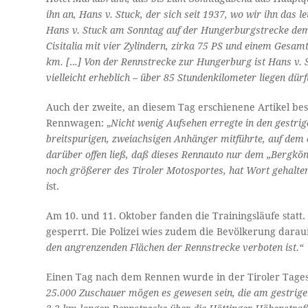
ihn an, Hans v. Stuck, der sich seit 1937, wo wir ihn das
Hans v. Stuck am Sonntag auf der Hungerburgstrecke dem 
Cisitalia mit vier Zylindern, zirka 75 PS und einem Gesam
km. [
..
.]
Von der Rennstrecke zur Hungerburg ist Hans v. St
vielleicht erheblich – über 85 Stundenkilometer liegen dürf
Auch der zweite, an diesem Tag erschienene Artikel bes
Rennwagen: „
Nicht wenig Aufsehen erregte in den gestri
breitspurigen, zweiachsigen Anhänger mitführte, auf dem 
darüber offen ließ, daß dieses Rennauto nur dem „Bergkön
noch größerer des Tiroler Motosportes, hat Wort gehalte
i
st.
Am 10. und 11. Oktober fanden die Trainingsläufe stat
gesperrt. Die Polizei wies zudem die Bevölkerung darauf
den angrenzenden Flächen der Rennstrecke verboten ist.“
Einen Tag nach dem Rennen wurde in der Tiroler Tages
25.000 Zuschauer mögen es gewesen sein, die am gestrige