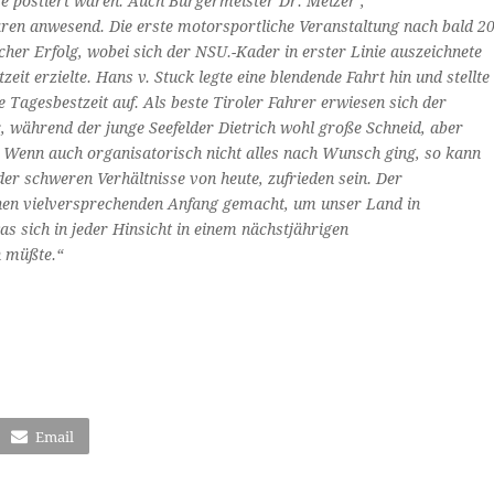
e postiert waren. Auch Bürgermeister Dr. Melzer ,
en anwesend. Die erste motorsportliche Veranstaltung nach bald 2
cher Erfolg, wobei sich der NSU.-Kader in erster Linie auszeichnete
t erzielte. Hans v. Stuck legte eine blendende Fahrt hin und stellte
e Tagesbestzeit auf.
Als beste Tiroler Fahrer erwiesen sich der
 während der junge Seefelder Dietrich wohl große Schneid, aber
] Wenn auch organisatorisch nicht alles nach Wunsch ging, so kann
er schweren Verhältnisse von heute, zufrieden sein. Der
inen vielversprechenden Anfang gemacht, um unser Land in
s sich in jeder Hinsicht in einem nächstjährigen
n müßte.“
Email