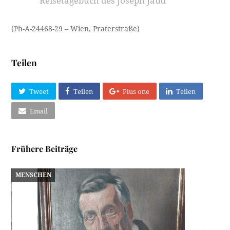
Reisetagebuch des Joseph Jaud
(Ph-A-24468-29 – Wien, Praterstraße)
Teilen
Tweet
Teilen
Plus one
Teilen
Email
Frühere Beiträge
MENSCHEN