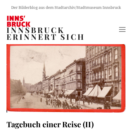
Der Bilderblog aus dem Stadtarchiv/Stadtmuseum Innsbruck
INNSBRUCK
O
ERINNERT SICH
M
M
Tagebuch einer Reise (II)