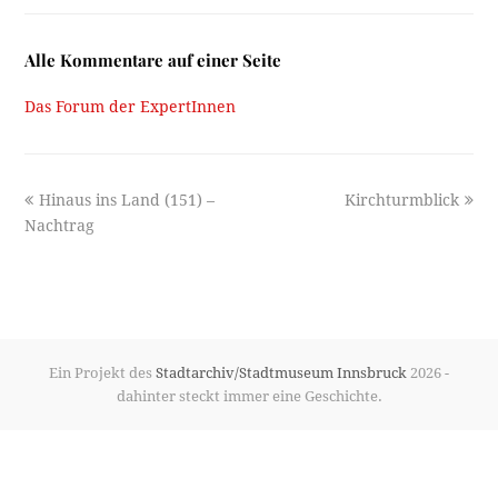
Alle Kommentare auf einer Seite
Das Forum der ExpertInnen
previous
next
Hinaus ins Land (151) –
Kirchturmblick
post:
post:
Nachtrag
Ein Projekt des
Stadtarchiv/Stadtmuseum Innsbruck
2026 -
dahinter steckt immer eine Geschichte.