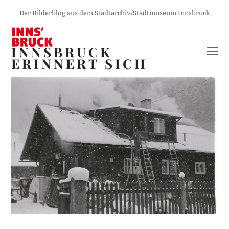
Der Bilderblog aus dem Stadtarchiv/Stadtmuseum Innsbruck
INNSBRUCK
O
ERINNERT SICH
M
M