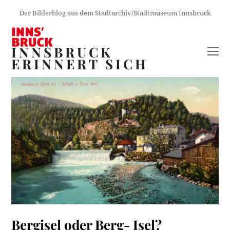
Der Bilderblog aus dem Stadtarchiv/Stadtmuseum Innsbruck
INNSBRUCK
O
ERINNERT SICH
M
M
Bergisel oder Berg- Isel?