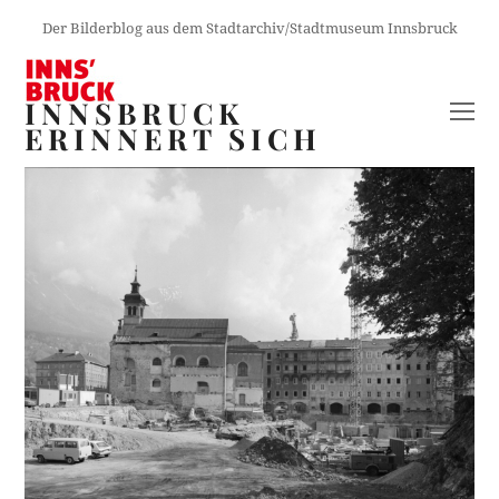
Der Bilderblog aus dem Stadtarchiv/Stadtmuseum Innsbruck
INNSBRUCK
O
ERINNERT SICH
M
M