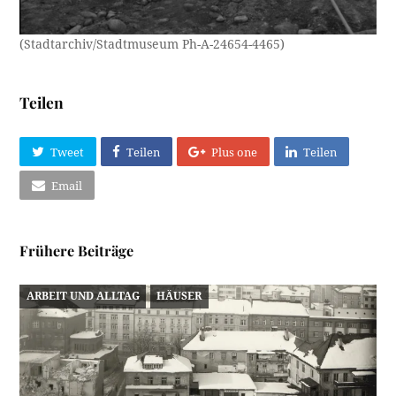
(Stadtarchiv/Stadtmuseum Ph-A-24654-4465)
Teilen
Tweet
Teilen
Plus one
Teilen
Email
Frühere Beiträge
ARBEIT UND ALLTAG
HÄUSER