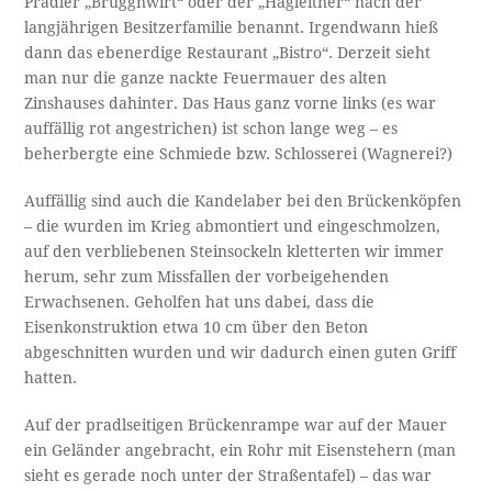
Pradler „Bruggnwirt“ oder der „Hagleitner“ nach der
langjährigen Besitzerfamilie benannt. Irgendwann hieß
dann das ebenerdige Restaurant „Bistro“. Derzeit sieht
man nur die ganze nackte Feuermauer des alten
Zinshauses dahinter. Das Haus ganz vorne links (es war
auffällig rot angestrichen) ist schon lange weg – es
beherbergte eine Schmiede bzw. Schlosserei (Wagnerei?)
Auffällig sind auch die Kandelaber bei den Brückenköpfen
– die wurden im Krieg abmontiert und eingeschmolzen,
auf den verbliebenen Steinsockeln kletterten wir immer
herum, sehr zum Missfallen der vorbeigehenden
Erwachsenen. Geholfen hat uns dabei, dass die
Eisenkonstruktion etwa 10 cm über den Beton
abgeschnitten wurden und wir dadurch einen guten Griff
hatten.
Auf der pradlseitigen Brückenrampe war auf der Mauer
ein Geländer angebracht, ein Rohr mit Eisenstehern (man
sieht es gerade noch unter der Straßentafel) – das war