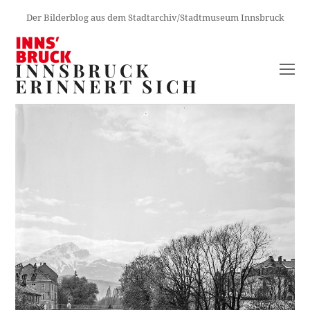
Der Bilderblog aus dem Stadtarchiv/Stadtmuseum Innsbruck
INNSBRUCK
O
ERINNERT SICH
M
M