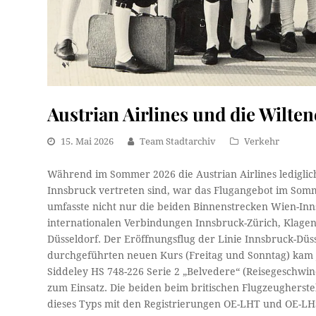
Austrian Airlines und die Wilt
15. Mai 2026
Team Stadtarchiv
Verkehr
Während im Sommer 2026 die Austrian Airlines ledigli
Innsbruck vertreten sind, war das Flugangebot im Somme
umfasste nicht nur die beiden Binnenstrecken Wien-In
internationalen Verbindungen Innsbruck-Zürich, Klage
Düsseldorf. Der Eröffnungsflug der Linie Innsbruck-Düs
durchgeführten neuen Kurs (Freitag und Sonntag) kam
Siddeley HS 748-226 Serie 2 „Belvedere“ (Reisegeschwin
zum Einsatz. Die beiden beim britischen Flugzeugherst
dieses Typs mit den Registrierungen OE-LHT und OE-LHS