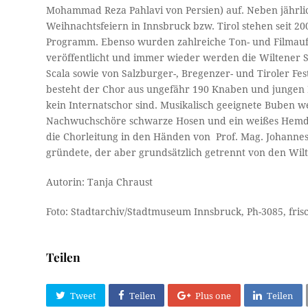
Mohammad Reza Pahlavi von Persien) auf. Neben jährlic
Weihnachtsfeiern in Innsbruck bzw. Tirol stehen seit 2
Programm. Ebenso wurden zahlreiche Ton- und Filmaufn
veröffentlicht und immer wieder werden die Wiltener 
Scala sowie von Salzburger-, Bregenzer- und Tiroler Fe
besteht der Chor aus ungefähr 190 Knaben und junge
kein Internatschor sind. Musikalisch geeignete Buben 
Nachwuchschöre schwarze Hosen und ein weißes Hemd trag
die Chorleitung in den Händen von Prof. Mag. Johanne
gründete, der aber grundsätzlich getrennt von den Wi
Autorin: Tanja Chraust
Foto: Stadtarchiv/Stadtmuseum Innsbruck, Ph-3085, fris
Teilen
Tweet
Teilen
Plus one
Teilen