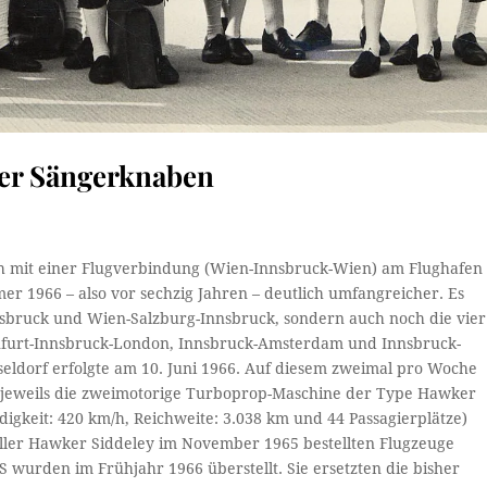
ener Sängerknaben
ch mit einer Flugverbindung (Wien-Innsbruck-Wien) am Flughafen
r 1966 – also vor sechzig Jahren – deutlich umfangreicher. Es
nsbruck und Wien-Salzburg-Innsbruck, sondern auch noch die vier
nfurt-Innsbruck-London, Innsbruck-Amsterdam und Innsbruck-
seldorf erfolgte am 10. Juni 1966. Auf diesem zweimal pro Woche
 jeweils die zweimotorige Turboprop-Maschine der Type Hawker
digkeit: 420 km/h, Reichweite: 3.038 km und 44 Passagierplätze)
eller Hawker Siddeley im November 1965 bestellten Flugzeuge
 wurden im Frühjahr 1966 überstellt. Sie ersetzten die bisher