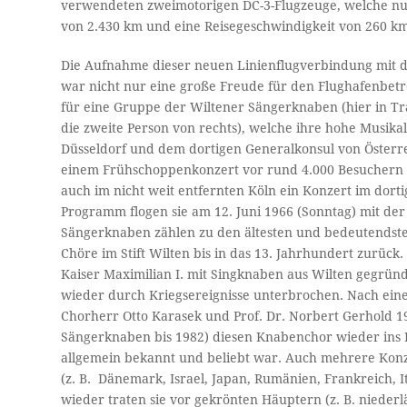
verwendeten zweimotorigen DC-3-Flugzeuge, welche nur 
von 2.430 km und eine Reisegeschwindigkeit von 260 k
Die Aufnahme dieser neuen Linienflugverbindung mit d
war nicht nur eine große Freude für den Flughafenbetre
für eine Gruppe der Wiltener Sängerknaben (hier in Tra
die zweite Person von rechts), welche ihre hohe Musika
Düsseldorf und dem dortigen Generalkonsul von Österre
einem Frühschoppenkonzert vor rund 4.000 Besuchern ei
auch im nicht weit entfernten Köln ein Konzert im dort
Programm flogen sie am 12. Juni 1966 (Sonntag) mit de
Sängerknaben zählen zu den ältesten und bedeutendst
Chöre im Stift Wilten bis in das 13. Jahrhundert zurüc
Kaiser Maximilian I. mit Singknaben aus Wilten gegrü
wieder durch Kriegsereignisse unterbrochen. Nach ein
Chorherr Otto Karasek und Prof. Dr. Norbert Gerhold 1
Sängerknaben bis 1982) diesen Knabenchor wieder ins L
allgemein bekannt und beliebt war. Auch mehrere Konzer
(z. B. Dänemark, Israel, Japan, Rumänien, Frankreich, 
wieder traten sie vor gekrönten Häuptern (z. B. niederl