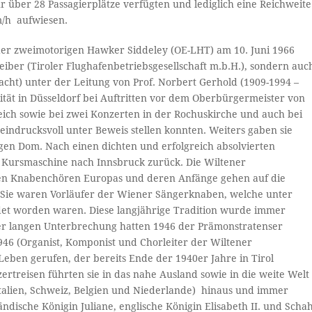
über 28 Passagierplätze verfügten und lediglich eine Reichweite
m/h aufwiesen.
er zweimotorigen Hawker Siddeley (OE-LHT) am 10. Juni 1966
iber (Tiroler Flughafenbetriebsgesellschaft m.b.H.), sondern auc
cht) unter der Leitung von Prof. Norbert Gerhold (1909-1994 –
lität in Düsseldorf bei Auftritten vor dem Oberbürgermeister von
ich sowie bei zwei Konzerten in der Rochuskirche und auch bei
ndrucksvoll unter Beweis stellen konnten. Weiters gaben sie
igen Dom. Nach einen dichten und erfolgreich absolvierten
r Kursmaschine nach Innsbruck zurück. Die Wiltener
en Knabenchören Europas und deren Anfänge gehen auf die
k. Sie waren Vorläufer der Wiener Sängerknaben, welche unter
ndet worden waren. Diese langjährige Tradition wurde immer
er langen Unterbrechung hatten 1946 der Prämonstratenser
946 (Organist, Komponist und Chorleiter der Wiltener
eben gerufen, der bereits Ende der 1940er Jahre in Tirol
treisen führten sie in das nahe Ausland sowie in die weite Welt
Italien, Schweiz, Belgien und Niederlande) hinaus und immer
ändische Königin Juliane, englische Königin Elisabeth II. und Scha