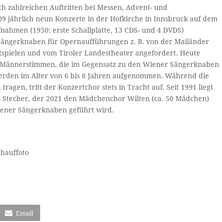
h zahlreichen Auftritten bei Messen, Advent- und
009 jährlich neun Konzerte in der Hofkirche in Innsbruck auf dem
ahmen (1950: erste Schallplatte, 13 CDS- und 4 DVDS)
Sängerknaben für Opernaufführungen z. B. von der Mailänder
stspielen und vom Tiroler Landestheater angefordert. Heute
n Männerstimmen, die im Gegensatz zu den Wiener Sängerknaben
werden im Alter von 6 bis 8 Jahren aufgenommen. Während die
en, tritt der Konzertchor stets in Tracht auf. Seit 1991 liegt
s Stecher, der 2021 den Mädchenchor Wilten (ca. 50 Mädchen)
ltener Sängerknaben geführt wird.
chauffoto
Email