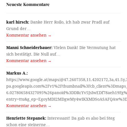
Neueste Kommentare
karl hirsch:
Danke Herr Roilo, ich hab zwar Pradl auf
Grund der…
Kommentar ansehen →
Manni Schneiderbauer:
VIelen Dank! Die Vermutung hat
sich bestätigt. Die Null auf…
Kommentar ansehen →
Markus A.:
https://www.google.at/maps/@47.2607358,11.4202172,3a,41.5y
pa.googleapis.com%2Fv1%2Fthumbnail%3Fcb_client%3Dmap
6.027806584327095%26panoid%3DDRcYv5JsIwEDf78aeh19Fg%
entry=ttu&g_ep=EgoyMDI2MDgwMy4wIKXMDSoASAFQAw%3
Kommentar ansehen →
Henriette Stepanek:
Interessant! Da gab es also bei Steg
schon eine steinerne…