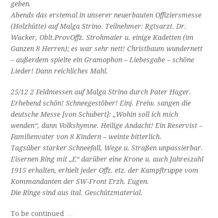
geben.
Abends das erstemal in unserer neuerbauten Offiziersmesse
(Holzhütte) auf Malga Strino. Teilnehmer: Rgtsarzt. Dr.
Wacker, Oblt.ProvOffz. Strohmaier u. einige Kadetten (im
Ganzen 8 Herren); es war sehr nett! Christbaum wundernett
– außerdem spielte ein Gramophon – Liebesgabe – schöne
Lieder! Dann reichliches Mahl.
25/12 2 Feldmessen auf Malga Strino durch Pater Hager.
Erhebend schön! Schneegestöber! Einj. Freiw. sangen die
deutsche Messe [von Schubert]: „Wohin soll ich mich
wenden“, dann Volkshymne. Heilige Andacht! Ein Reservist –
Familienvater von 8 Kindern – weinte bitterlich.
Tagsüber starker Schneefall, Wege u. Straßen unpassierbar.
Eisernen Ring mit „E“ darüber eine Krone u. auch Jahreszahl
1915 erhalten, erhielt jeder Offz. etz. der Kampftruppe vom
Kommandanten der SW-Front Erzh. Eugen.
Die Ringe sind aus ital. Geschützmaterial.
To be continued …