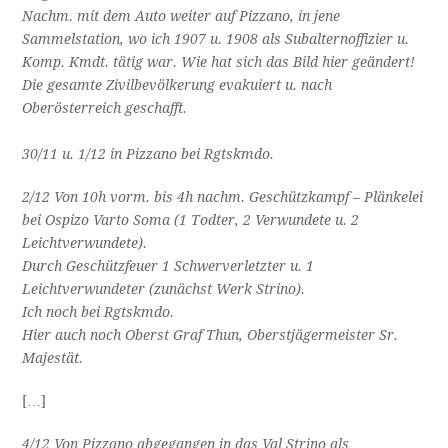
Nachm. mit dem Auto weiter auf Pizzano, in jene
Sammelstation, wo ich 1907 u. 1908 als Subalternoffizier u.
Komp. Kmdt. tätig war. Wie hat sich das Bild hier geändert!
Die gesamte Zivilbevölkerung evakuiert u. nach
Oberösterreich geschafft.
30/11 u. 1/12 in Pizzano bei Rgtskmdo.
2/12 Von 10h vorm. bis 4h nachm. Geschützkampf – Plänkelei
bei Ospizo Varto Soma (1 Todter, 2 Verwundete u. 2
Leichtverwundete).
Durch Geschützfeuer 1 Schwerverletzter u. 1
Leichtverwundeter (zunächst Werk Strino).
Ich noch bei Rgtskmdo.
Hier auch noch Oberst Graf Thun, Oberstjägermeister Sr.
Majestät.
[…]
4/12 Von Pizzano abgegangen in das Val Strino als