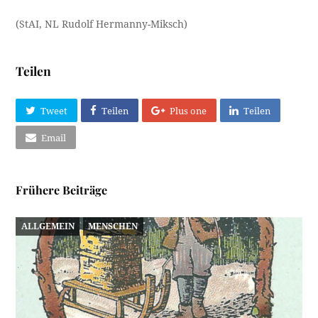
(StAI, NL Rudolf Hermanny-Miksch)
Teilen
Tweet
Teilen
Plus one
Teilen
Email
Frühere Beiträge
ALLGEMEIN
MENSCHEN